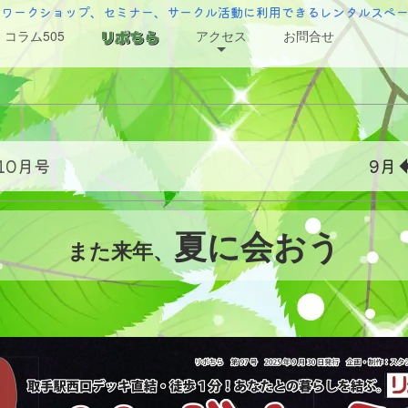
でワークショップ、セミナー、サークル活動に利用できるレンタルスペ
コラム505
アクセス
お問合せ
 10月号
9月
夏に会おう
また来年、