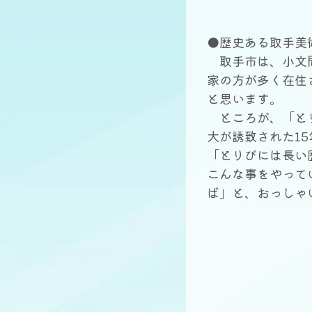
●歴史ある取手美
取手市は、小文間
家の方が多く在住
と思います。
ところが、「とり
大が誘致された1
「とりびには長い
こんな事をやって
ば」と、おっし