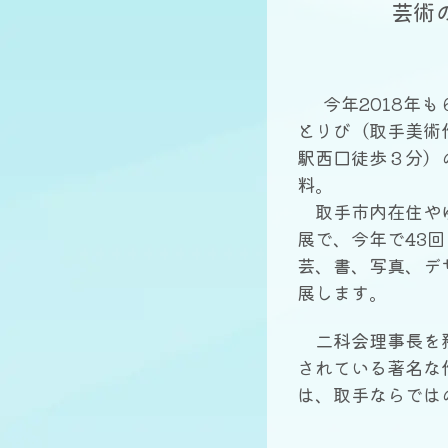
芸術
今年2018年も
とりび（取手美術
駅西口徒歩３分）
料。
取手市内在住やゆ
展で、今年で43
芸、書、写真、デ
展します。
二科会理事長を務
されている著名な
は、取手ならでは