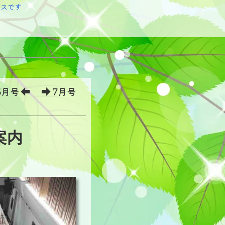
ースです
5月号
7月号
案内