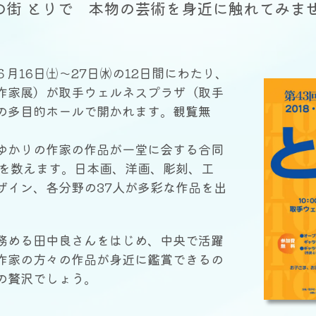
の街 とりで 本物の芸術を身近に触れてみま
６月16日㈯〜27日㈬の12日間にわたり、
作家展）が取手ウェルネスプラザ（取手
の多目的ホールで開かれます。観覧無
かりの作家の作品が一堂に会する合同
回を数えます。日本画、洋画、彫刻、工
ザイン、各分野の37人が多彩な作品を出
める田中良さんをはじめ、中央で活躍
作家の方々の作品が身近に鑑賞できるの
の贅沢でしょう。