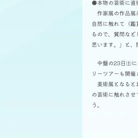
●本物の芸術に直
作家展の作品展示
自然に触れて（鑑
るので、質問など
思います。」と、
中盤の23日㈯に
リーツアーも開催
美術展となるとお
の芸術に触れさせ
う。